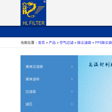
当前位置：
首页
»
产品
»
空气过滤
»
除尘滤袋
»
PPS除尘袋
液体过滤袋
液体滤布
过滤器
滤芯