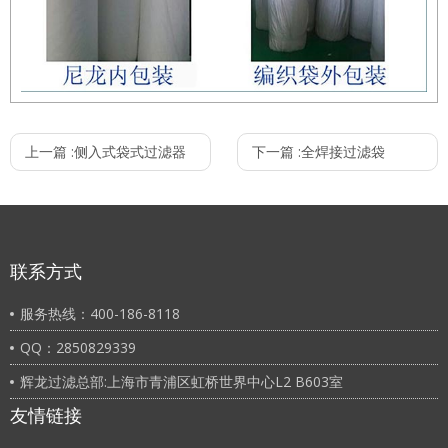
PTFE针刺毡规格
上一篇 :
侧入式袋式过滤器
下一篇 :
全焊接过滤袋
材料
PTFE 针刺毡/PT
克重(g/m2)
800g/m2
厚度(mm)
1.4
透气量(L/dm2.min)
110
联系方式
拉伸强度(N/5cm)
warp
≥800
拉伸强度(N/5cm)
weft
≥700
服务热线：400-186-8118
伸长率(%)
warp
≤50%
QQ：2850829339
伸长率(%)
weft
≤30%
辉龙过滤总部:上海市青浦区虹桥世界中心L2 B603室
收缩在260℃在90 min.内。
warp
≤3.0%
友情链接
收缩率（260℃90 min.内）
weft
≤3.0%