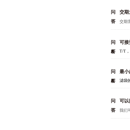
问
交期
答
交期
问
可接
答
A
T/T，
问
最小
答
A
滤袋
问
可以
答
我们