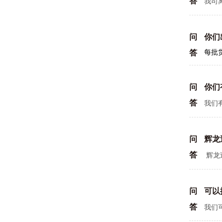
答
我司
问
你们
答
每批
问
你们
答
我们
问
辉龙
答
辉龙
问
可以
答
我们