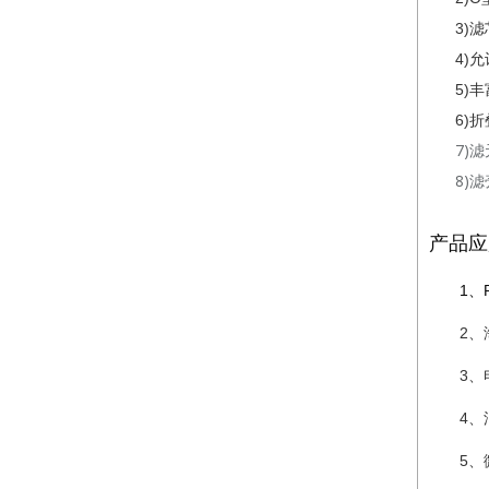
3)滤
4)
允
5)丰
6)
折
7)滤
8)滤
产品应
1、
2、
3、
4
5