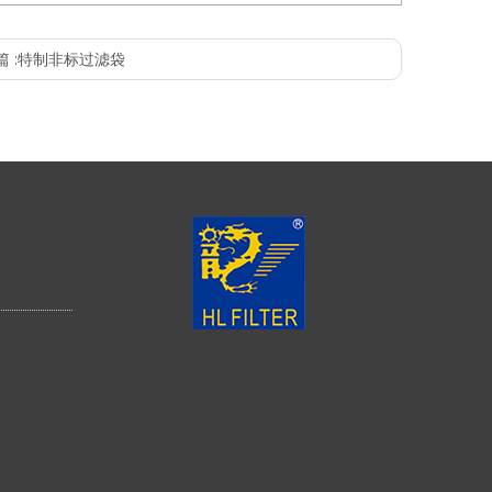
 :
特制非标过滤袋