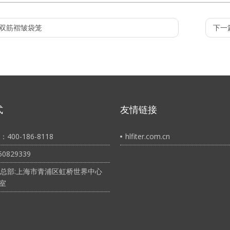
大流量折叠滤芯
双筋褶皱袋笼
下一篇
作温度（℉/℃）：160/71 2.外径： 60mm， 64mm
向压差：50psid@60℉ 3.4bar@20℃
换压差：35psid@68℉ 2.4bar@20℃
直径（英寸/厘米）：6.5/16.5，6/15.24
大流量（m³/h）:15、30、45、60、80、100
长度（英寸）：20"、40"、60"
式
友情链接
0.1、0.22、0.5、1、5、10、15、25、40、100μm
400-186-8118
hlfiter.com.cn
0829339
总部:上海市青浦区虹桥世界中心
3室