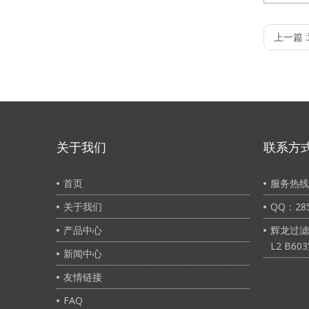
名称： 
上一篇 :
1.最高操
2.最大正
3.推荐更
4.过滤芯
5.推荐最
6.过滤芯
关于我们
联系方
7.精度:
首页
服务热线：
关于我们
QQ：285
产品中心
辉龙过滤
L2 B60
新闻中心
友情链接
FAQ