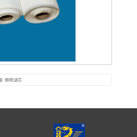
 :
熔喷滤芯