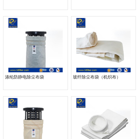
涤纶防静电除尘布袋
玻纤除尘布袋（机织布）