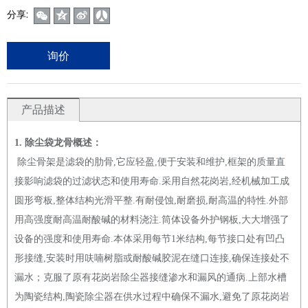
分享:
询价
产品描述
1. 除尘袋龙骨概述：
除尘骨架是滤袋的肋骨,它应轻盈,便于安装和维护,框架的质量直
接影响滤袋的过滤状态和使用寿命.采用自然花岗岩,经机械加工成
圆形弯板,整体结构光滑平整.有耐侵蚀,耐磨损,耐高温的特性.外部
用高强度耐高温耐酸碱的材料浇注.筒体设备外护钢板,大大增强了
设备的强度和使用寿命.本体采用每节1米结构,每节接口处有凹凸
形接缝,安装时用呋喃树脂或耐酸碱胶泥在缝口连接,确保连接处不
漏水；克服了原有花岗岩除尘器接缝渗水和漏风的通病.上部水槽
为陶瓷结构,陶瓷除尘器在供水过程中确保不漏水,避免了原花岗岩