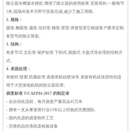
除尘器水槽渗水挫折,增强了除尘器的使用效果.安装简朴,一般每节
1米,现场吊装半天即可安装完成,减少了施工周期。
2. 规格：
圆形.椭圆形.扁形.信封形.梯形.星型.弹簧型其它根据客户要求定制
各型号的除尘骨架。
3. 结构：
有多节式.文氏管.保护短管.下卸式.插接式.卡盘式等合理的结构方
式。
4. 表面处理：
有镀锌.喷塑.防腐处理.表面有机硅喷涂等.表面有机硅涂层特别适
用于大型发电机组的除尘器应用。
袋笼标准 T/CAEPI4-2017 的制定者
- 全自动化流程，每月袋笼产量高达45万米.
- 拥有一支从事笼骨行业15年以上经验的完整团队.
- 国内先进的袋笼制作工艺
- 完善的品控系统及检验设备