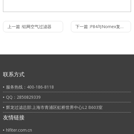
名称： 大流量折叠滤芯
上一篇 :
铝网空气过滤器
下一篇 :
P84与Nomex复合针刺毡
1.最高操作温度（℉/℃）：160/71 2.外径： 60mm， 64mm
2.最大正向压差：50psid@60℉ 3.4bar@20℃
3.推荐更换压差：35psid@68℉ 2.4bar@20℃
4.过滤芯直径（英寸/厘米）：6.5/16.5，6/15.24
5.推荐最大流量（m³/h）:15、30、45、60、80、100
6.过滤芯长度（英寸）：20"、40"、60"
联系方式
7.精度:0.1、0.22、0.5、1、5、10、15、25、40、100μm
服务热线：400-186-8118
QQ：2850829339
辉龙过滤总部:上海市青浦区虹桥世界中心L2 B603室
友情链接
hlfiter.com.cn