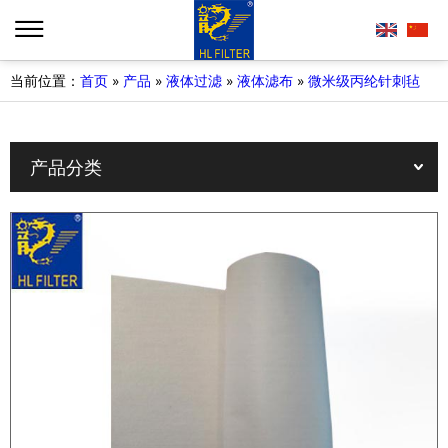
当前位置：
首页
»
产品
»
液体过滤
»
液体滤布
»
微米级丙纶针刺毡
产品分类