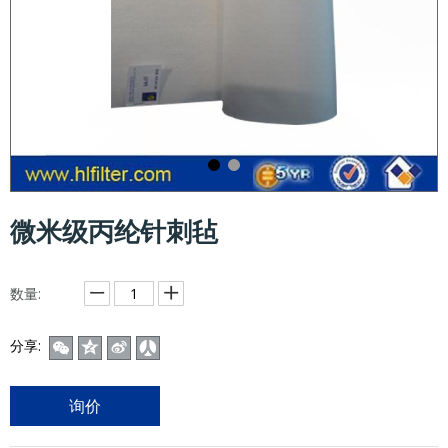
微米级丙纶针刺毡
数量:
分享:
询价