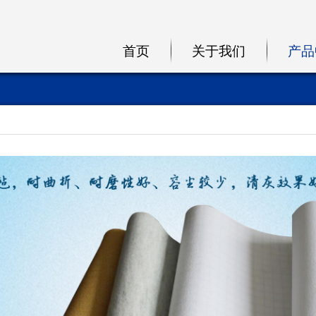
首页
关于我们
产品