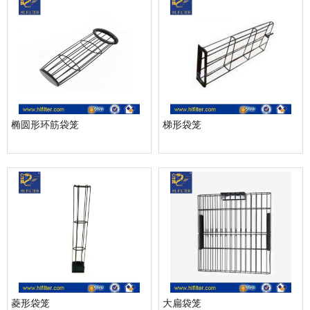
椭圆形环筋袋笼
梯形袋笼
菱形袋笼
大扁袋笼