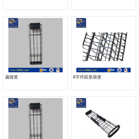
扁袋笼
8字环筋形袋笼