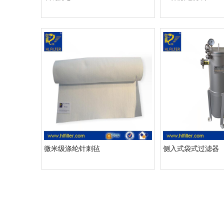
微米级涤纶针刺毡
侧入式袋式过滤器