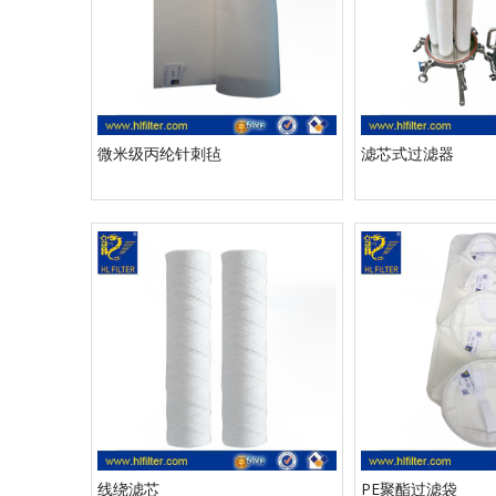
微米级丙纶针刺毡
滤芯式过滤器
线绕滤芯
PE聚酯过滤袋